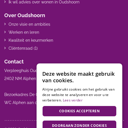
Ik wil advies over wonen in Oudshoorn
Over Oudshoorn
Onze visie en ambities
Werken en leren
Kwaliteit en keurmerken
Cliëntenraad (1)
Contact
Verpleeghuis Oudshoorn Henry Dunantweg 21
Deze website maakt gebruik
2402 NM Alphen a/d Rijn 0172 467 000
van cookies.
Alrijne gebruikt cookies om het gebruik van
Bezoekadres De Oever: Alrijne Ziekenhuis Meteoorlaan 4 2402
deze website te analyseren en voor u te
verbeteren.
Lees verder
WC Alphen aan den Rijn
COOKIES ACCEPTEREN
DOORGAAN ZONDER COOKIES