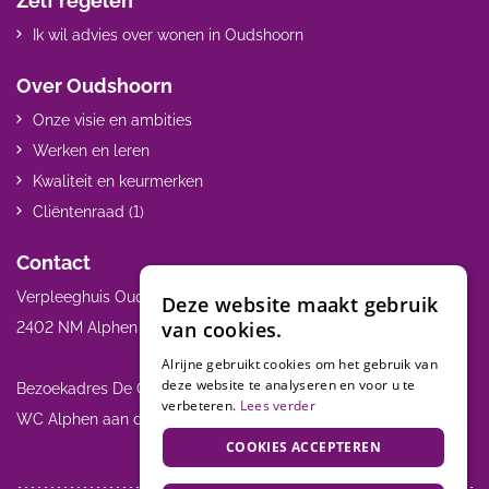
Zelf regelen
Ik wil advies over wonen in Oudshoorn
Over Oudshoorn
Onze visie en ambities
Werken en leren
Kwaliteit en keurmerken
Cliëntenraad (1)
Contact
Verpleeghuis Oudshoorn Henry Dunantweg 21
Deze website maakt gebruik
van cookies.
2402 NM Alphen a/d Rijn 0172 467 000
Alrijne gebruikt cookies om het gebruik van
deze website te analyseren en voor u te
Bezoekadres De Oever: Alrijne Ziekenhuis Meteoorlaan 4 2402
verbeteren.
Lees verder
WC Alphen aan den Rijn
COOKIES ACCEPTEREN