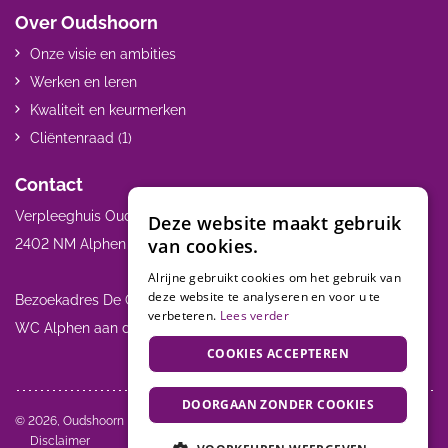
Over Oudshoorn
Onze visie en ambities
Werken en leren
Kwaliteit en keurmerken
Cliëntenraad (1)
Contact
Verpleeghuis Oudshoorn Henry Dunantweg 21
Deze website maakt gebruik
van cookies.
2402 NM Alphen a/d Rijn 0172 467 000
Alrijne gebruikt cookies om het gebruik van
deze website te analyseren en voor u te
Bezoekadres De Oever: Alrijne Ziekenhuis Meteoorlaan 4 2402
verbeteren.
Lees verder
WC Alphen aan den Rijn
COOKIES ACCEPTEREN
DOORGAAN ZONDER COOKIES
Volg ons:
© 2026, Oudshoorn
Disclaimer