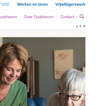
eken
7 000
Werken en leren
Vrijwilligerswerk
Oudshoorn
Over Oudshoorn
Contact
a
a
a