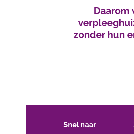
Daarom wi
verpleeghui
zonder hun en
Snel naar