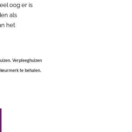
el oog er is
en als
an het
uizen. Verpleeghuizen
 keurmerk te behalen.