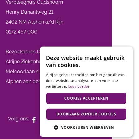
Verpleeghuis Oudshoorn
Henry Dunantweg 21
2402 NM Alphen a/d Rijn
0172 467 000
Bezoekadres De Oever:
Deze website maakt gebruik
Alrijne Ziekenhuis
van cookies.
Meteoorlaan 4 2402 WC
Alrijne gebruikt cookies om het gebruik van
deze website te analyseren en voor u te
Alphen aan den Rijn
verbeteren.
Lees verder
COOKIES ACCEPTEREN
DOORGAAN ZONDER COOKIES
Volg ons:
VOORKEUREN WEERGEVEN